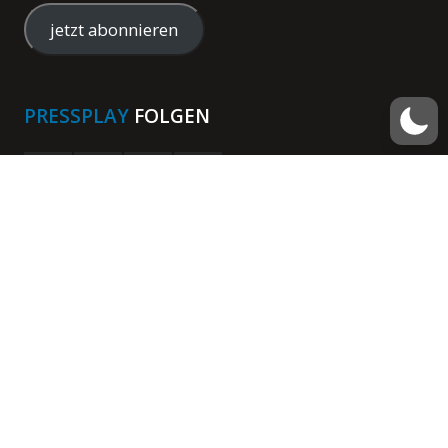
Mail-
Adresse
jetzt abonnieren
eingeben
PRESSPLAY
FOLGEN
Copyright © 2026 pressplay.at
Über pressplay
Team
Impressum
Datenschutzerklärung