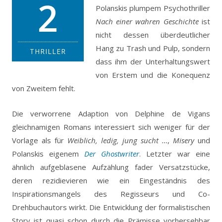
2
Polanskis plumpem Psychothriller
Nach einer wahren Geschichte
ist
nicht dessen überdeutlicher
Hang zu Trash und Pulp, sondern
THRILLER
dass ihm der Unterhaltungswert
von Erstem und die Konequenz
von Zweitem fehlt.
Die verworrene Adaption von Delphine de Vigans
gleichnamigen Romans interessiert sich weniger für der
Vorlage als für
Weiblich, ledig, jung sucht …
,
Misery
und
Polanskis eigenem
Der Ghostwriter
. Letzter war eine
ähnlich aufgeblasene Aufzählung fader Versatzstücke,
deren rezidievieren wie ein Eingeständnis des
Inspirationsmangels des Regisseurs und Co-
Drehbuchautors wirkt. Die Entwicklung der formalistischen
Story ist quasi schon durch die Prämisse vorhersehbar