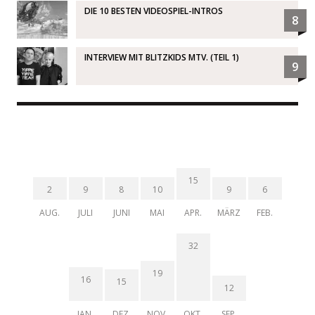
DIE 10 BESTEN VIDEOSPIEL-INTROS
8
INTERVIEW MIT BLITZKIDS MTV. (TEIL 1)
9
15
2
9
8
10
9
6
AUG.
JULI
JUNI
MAI
APR.
MÄRZ
FEB.
32
19
16
15
12
JAN.
DEZ.
NOV.
OKT.
SEP.