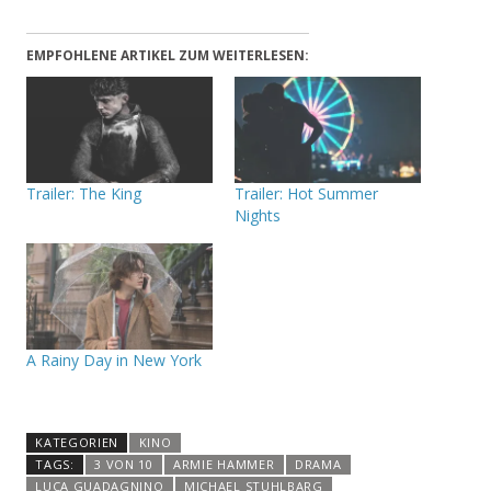
EMPFOHLENE ARTIKEL ZUM WEITERLESEN:
Trailer: The King
Trailer: Hot Summer
Nights
A Rainy Day in New York
KATEGORIEN
KINO
TAGS:
3 VON 10
ARMIE HAMMER
DRAMA
LUCA GUADAGNINO
MICHAEL STUHLBARG