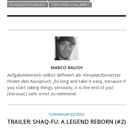
ROMANVERFILMUNG
TIMOTHÉE CHALAMET
A
MARCO RAUCH
U
Aufgabenbereich selbst definiert als: Kinoplatzbesetzer.
T
Findet den Ausspruch „So long and take it easy, because if
you start taking things seriously, it is the end of you”
O
(Kerouac) sehr ernst zu nehmend.
R
VORHERIGER BEITRAG
TRAILER: SHAQ-FU: A LEGEND REBORN (#2)