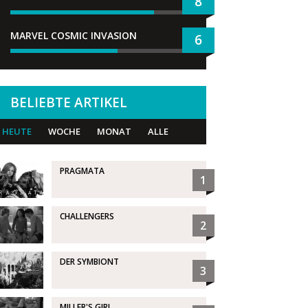
8
MARVEL COSMIC INVASION
6
BELIEBTE ARTIKEL
HEUTE
WOCHE
MONAT
ALLE
PRAGMATA
1
CHALLENGERS
2
DER SYMBIONT
3
MILLER'S GIRL