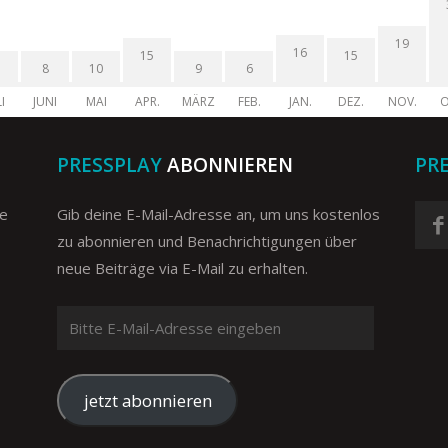
19
16
15
15
8
10
9
6
I
JUNI
MAI
APR.
MÄRZ
FEB.
JAN.
DEZ.
NOV.
O
PRESSPLAY
ABONNIEREN
PR
ge
Gib deine E-Mail-Adresse an, um uns kostenlos
zu abonnieren und Benachrichtigungen über
neue Beiträge via E-Mail zu erhalten.
Bitte
E-
Mail-
Adresse
jetzt abonnieren
eingeben