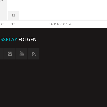
32
12
KT.
SEP.
BACK TO TOP
ESSPLAY
FOLGEN