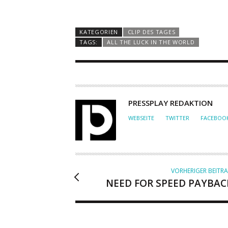
KATEGORIEN
CLIP DES TAGES
TAGS:
ALL THE LUCK IN THE WORLD
A
PRESSPLAY REDAKTION
U
WEBSEITE
TWITTER
FACEBOO
T
O
R
VORHERIGER BEITR
NEED FOR SPEED PAYBAC