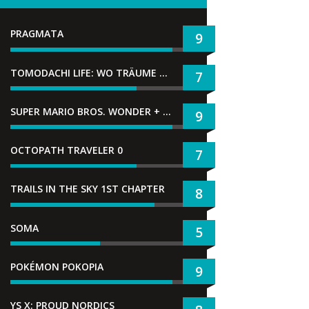
PRAGMATA
9
TOMODACHI LIFE: WO TRÄUME WAHR WERDEN
7
SUPER MARIO BROS. WONDER + GEMEINSAM IM BELLABEL-PARK
9
OCTOPATH TRAVELER 0
7
TRAILS IN THE SKY 1ST CHAPTER
8
SOMA
5
POKÉMON POKOPIA
9
YS X: PROUD NORDICS