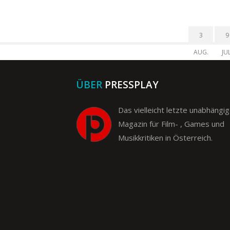
3
9
AUG.
JUL
ÜBER
PRESSPLAY
Das vielleicht letzte unabhängi
Magazin für Film- , Games und
Musikkritiken in Österreich.