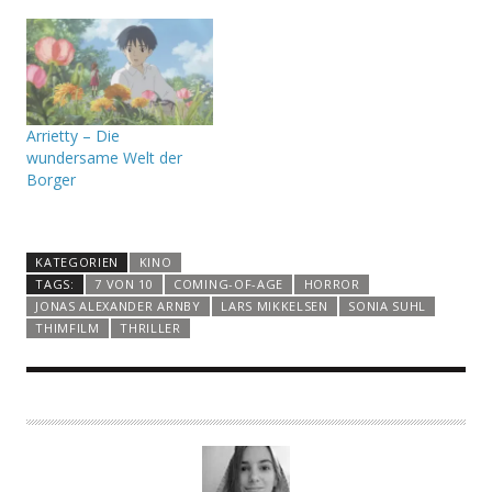
Arrietty – Die
wundersame Welt der
Borger
KATEGORIEN
KINO
TAGS:
7 VON 10
COMING-OF-AGE
HORROR
JONAS ALEXANDER ARNBY
LARS MIKKELSEN
SONIA SUHL
THIMFILM
THRILLER