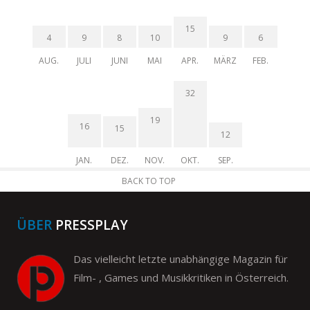
15
4
9
8
10
9
6
AUG.
JULI
JUNI
MAI
APR.
MÄRZ
FEB.
32
19
16
15
12
JAN.
DEZ.
NOV.
OKT.
SEP.
BACK TO TOP
ÜBER
PRESSPLAY
Das vielleicht letzte unabhängige Magazin für
Film- , Games und Musikkritiken in Österreich.