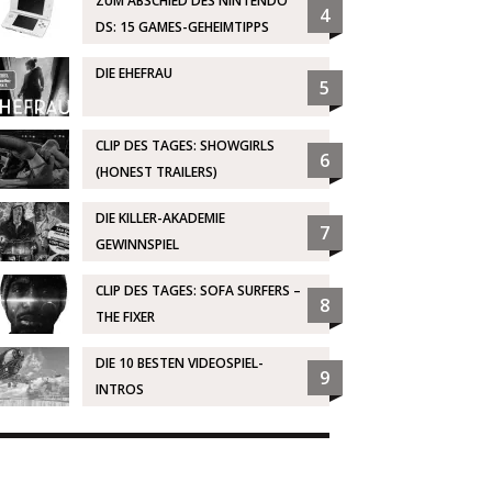
ZUM ABSCHIED DES NINTENDO
4
DS: 15 GAMES-GEHEIMTIPPS
DIE EHEFRAU
5
CLIP DES TAGES: SHOWGIRLS
6
(HONEST TRAILERS)
DIE KILLER-AKADEMIE
7
GEWINNSPIEL
CLIP DES TAGES: SOFA SURFERS –
8
THE FIXER
DIE 10 BESTEN VIDEOSPIEL-
9
INTROS