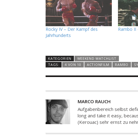
Rocky IV – Der Kampf des
Rambo II 
Jahrhunderts
KATEGORIEN
WEEKEND WATCHLIST
TAGS:
4 VON 10
ACTIONFILM
RAMBO
S
A
MARCO RAUCH
U
Aufgabenbereich selbst defin
T
long and take it easy, because
(Kerouac) sehr ernst zu ne
O
R