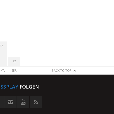
32
12
KT.
SEP.
BACK TO TOP
ESSPLAY
FOLGEN