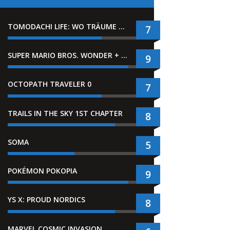
TOMODACHI LIFE: WO TRÄUME WAHR WERDEN
7
SUPER MARIO BROS. WONDER + GEMEINSAM IM BELLABEL-PARK
9
OCTOPATH TRAVELER 0
7
TRAILS IN THE SKY 1ST CHAPTER
8
SOMA
5
POKÉMON POKOPIA
9
YS X: PROUD NORDICS
8
MARVEL COSMIC INVASION