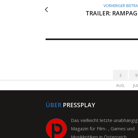
VORHERIGER BEITR
TRAILER: RAMPAG
2
9
AUG.
JUL
ÜBER
PRESSPLAY
Das vielleicht letzte unabhängi
Magazin für Film- , Games und
Musikkritiken in Österreich.