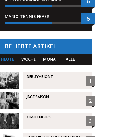
6
MARIO TENNIS FEVER
6
BELIEBTE ARTIKEL
HEUTE
WOCHE
MONAT
ALLE
DER SYMBIONT
1
JAGDSAISON
2
CHALLENGERS
3