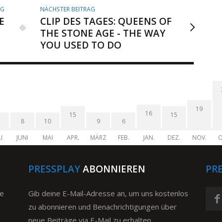
AG
NÄCHSTER BEITRAG
E
CLIP DES TAGES: QUEENS OF
THE STONE AGE - THE WAY
YOU USED TO DO
19
16
15
15
8
10
9
6
I
JUNI
MAI
APR.
MÄRZ
FEB.
JAN.
DEZ.
NOV.
O
PRESSPLAY
ABONNIEREN
PR
ge
Gib deine E-Mail-Adresse an, um uns kostenlos
zu abonnieren und Benachrichtigungen über
neue Beiträge via E-Mail zu erhalten.