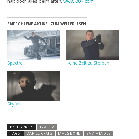
halt doch alles beim alten.
www.007.com
EMPFOHLENE ARTIKEL ZUM WEITERLESEN:
Spectre
Keine Zeit zu Sterben
Skyfall
KATEGORIEN
TRAILER
TAGS:
DANIEL CRAIG
JAMES BOND
SAM MENDES