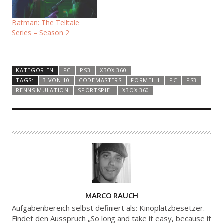
Batman: The Telltale
Series – Season 2
KATEGORIEN
PC
PS3
XBOX 360
TAGS:
3 VON 10
CODEMASTERS
FORMEL 1
PC
PS3
RENNSIMULATION
SPORTSPIEL
XBOX 360
A
MARCO RAUCH
U
Aufgabenbereich selbst definiert als: Kinoplatzbesetzer.
T
Findet den Ausspruch „So long and take it easy, because if