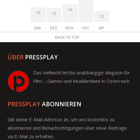
19
16
15
12
JAN.
DEZ.
NOV.
OKT.
SEP.
BACK TO TOP
ÜBER
PRESSPLAY
Das vielleicht letzte unabhängige Magazin für
Film- , Games und Musikkritiken in Österreich.
PRESSPLAY
ABONNIEREN
Gib deine E-Mail-Adresse an, um uns kostenlos zu
abonnieren und Benachrichtigungen über neue Beiträge
via E-Mail zu erhalten.