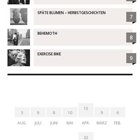
SPÄTE BLUMEN – HERBSTGESCHICHTEN
7
BEHEMOTH
8
EXERCISE BIKE
9
15
3
9
8
10
9
6
AUG.
JULI
JUNI
MAI
APR.
MÄRZ
FEB.
32