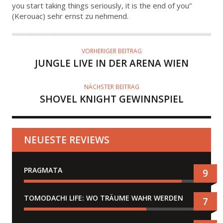
you start taking things seriously, it is the end of you”
O
(Kerouac) sehr ernst zu nehmend.
R
VORHERIGER BEITRAG
JUNGLE LIVE IN DER ARENA WIEN
NÄCHSTER BEITRAG
SHOVEL KNIGHT GEWINNSPIEL
NEUESTE REVIEWS
PRAGMATA
9
TOMODACHI LIFE: WO TRÄUME WAHR WERDEN
7