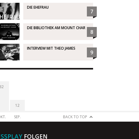
DIE EHEFRAU
7
DIE BIBLIOTHEK AM MOUNT CHAR
8
INTERVIEW MIT THEO JAMES
9
32
12
KT.
SEP.
BACK TO TOP
ESSPLAY
FOLGEN