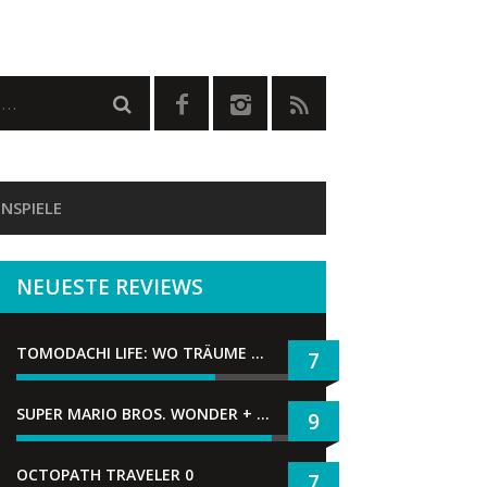
NSPIELE
NEUESTE REVIEWS
TOMODACHI LIFE: WO TRÄUME WAHR WERDEN
7
SUPER MARIO BROS. WONDER + GEMEINSAM IM BELLABEL-PARK
9
OCTOPATH TRAVELER 0
7