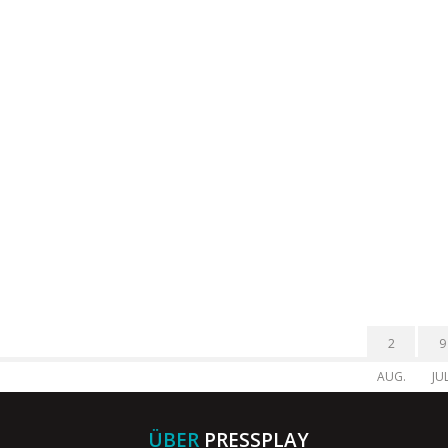
2
9
AUG.
JUL
ÜBER
PRESSPLAY