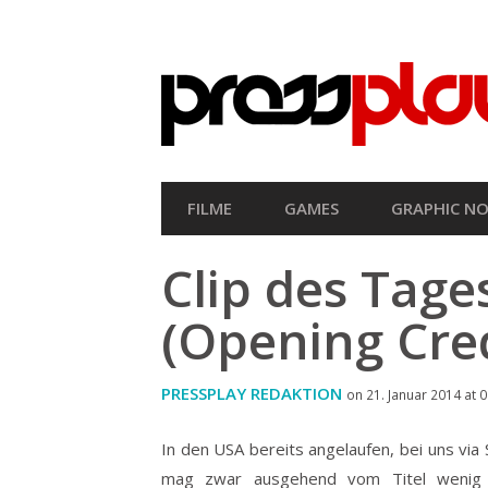
SEKUNDÄRE
NAVIGATION
HAUPT-
FILME
GAMES
GRAPHIC NO
NAVIGATION
Clip des Tage
(Opening Cred
PRESSPLAY REDAKTION
on 21. Januar 2014 at 
In den USA bereits angelaufen, bei uns vi
mag zwar ausgehend vom Titel wenig s