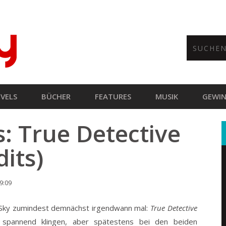
VELS
BÜCHER
FEATURES
MUSIK
GEWIN
s: True Detective
its)
09:09
a Sky zumindest demnächst irgendwann mal:
True Detective
pannend klingen, aber spätestens bei den beiden