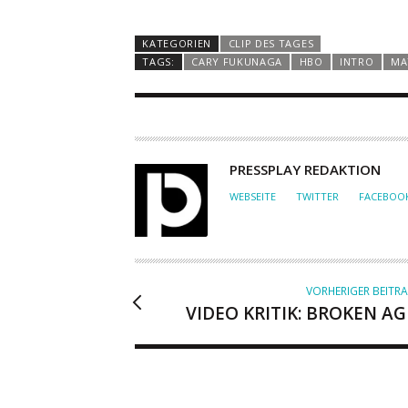
KATEGORIEN
CLIP DES TAGES
TAGS:
CARY FUKUNAGA
HBO
INTRO
MA
A
PRESSPLAY REDAKTION
U
WEBSEITE
TWITTER
FACEBOO
T
O
R
VORHERIGER BEITR
VIDEO KRITIK: BROKEN AG