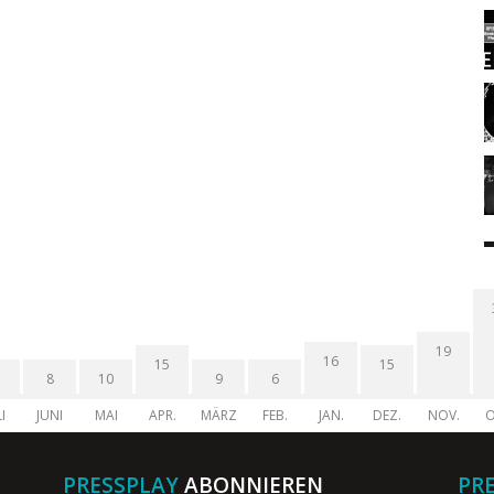
19
16
15
15
8
10
9
6
I
JUNI
MAI
APR.
MÄRZ
FEB.
JAN.
DEZ.
NOV.
O
PRESSPLAY
ABONNIEREN
PR