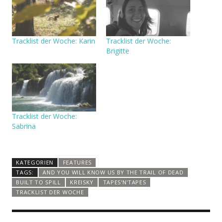
Tracklist der Woche: Karin
Tracklist der Woche:
Brigitte
Tracklist der Woche:
Sabrina
KATEGORIEN
FEATURES
TAGS:
AND YOU WILL KNOW US BY THE TRAIL OF DEAD
BUILT TO SPILL
KREISKY
TAPES'N'TAPES
TRACKLIST DER WOCHE