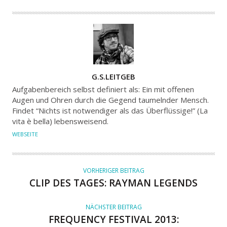
A
G.S.LEITGEB
U
Aufgabenbereich selbst definiert als: Ein mit offenen
T
Augen und Ohren durch die Gegend taumelnder Mensch.
Findet “Nichts ist notwendiger als das Überflüssige!” (La
O
vita è bella) lebensweisend.
R
WEBSEITE
VORHERIGER BEITRAG
CLIP DES TAGES: RAYMAN LEGENDS
NÄCHSTER BEITRAG
FREQUENCY FESTIVAL 2013: