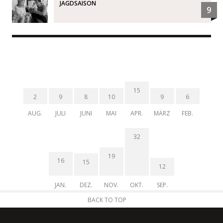
JAGDSAISON
9
15
2
9
8
10
9
6
AUG.
JULI
JUNI
MAI
APR.
MÄRZ
FEB.
32
19
16
15
12
JAN.
DEZ.
NOV.
OKT.
SEP.
BACK TO TOP