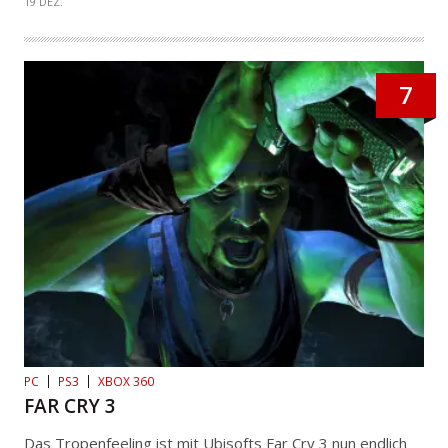
19 DEZ.
7
PC
PS3
XBOX 360
FAR CRY 3
Das Tropenfeeling ist mit Ubisofts Far Cry 3 nun endlich