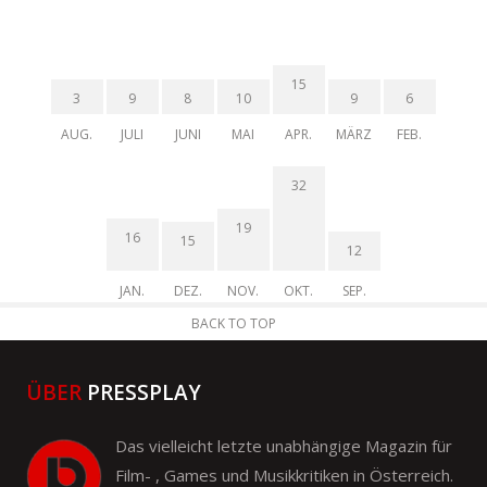
15
3
9
8
10
9
6
AUG.
JULI
JUNI
MAI
APR.
MÄRZ
FEB.
32
19
16
15
12
JAN.
DEZ.
NOV.
OKT.
SEP.
BACK TO TOP
ÜBER
PRESSPLAY
Das vielleicht letzte unabhängige Magazin für
Film- , Games und Musikkritiken in Österreich.