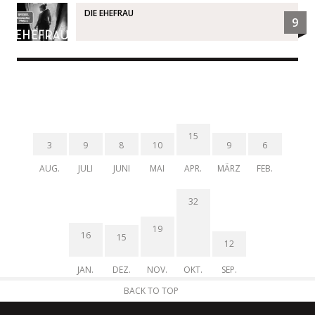
DIE EHEFRAU
9
15
3
9
8
10
9
6
AUG.
JULI
JUNI
MAI
APR.
MÄRZ
FEB.
32
19
16
15
12
JAN.
DEZ.
NOV.
OKT.
SEP.
BACK TO TOP