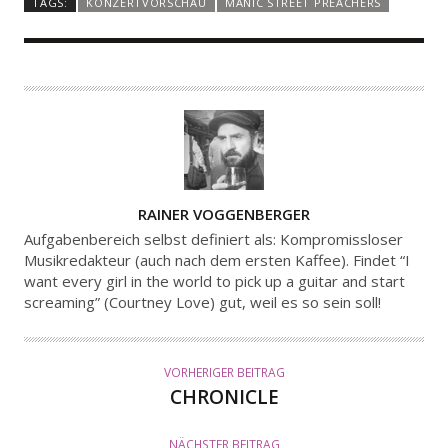
TAGS:
KONZERTVORSCHAU
MANIC STREET PREACHERS
A
RAINER VOGGENBERGER
U
Aufgabenbereich selbst definiert als: Kompromissloser
T
Musikredakteur (auch nach dem ersten Kaffee). Findet “I
want every girl in the world to pick up a guitar and start
O
screaming” (Courtney Love) gut, weil es so sein soll!
R
VORHERIGER BEITRAG
CHRONICLE
NÄCHSTER BEITRAG