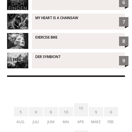
6
MY HEART IS A CHAINSAW
7
EXERCISE BIKE
8
DER SYMBIONT
9
15
5
9
8
10
9
6
AUG.
JULI
JUNI
MAI
APR.
MÄRZ
FEB.