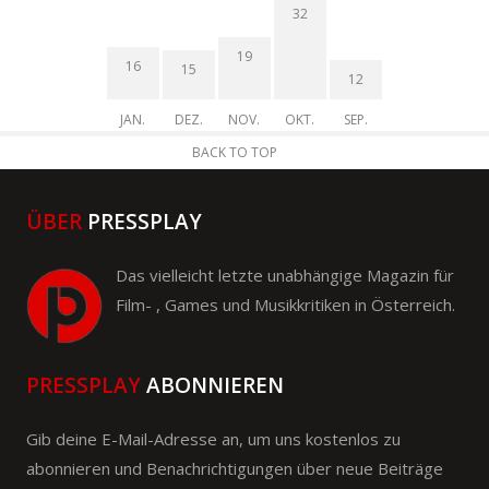
32
19
16
15
12
JAN.
DEZ.
NOV.
OKT.
SEP.
BACK TO TOP
ÜBER
PRESSPLAY
Das vielleicht letzte unabhängige Magazin für
Film- , Games und Musikkritiken in Österreich.
PRESSPLAY
ABONNIEREN
Gib deine E-Mail-Adresse an, um uns kostenlos zu
abonnieren und Benachrichtigungen über neue Beiträge