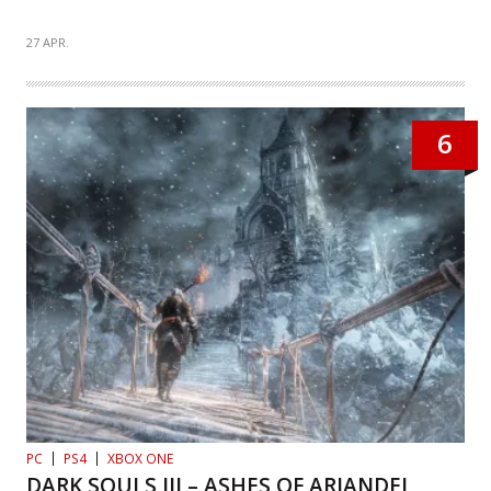
27 APR.
6
PC
PS4
XBOX ONE
DARK SOULS III – ASHES OF ARIANDEL