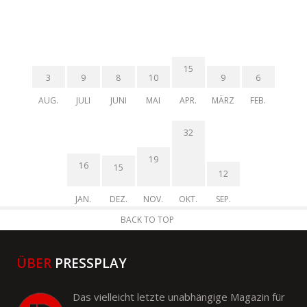
15
3
9
8
10
9
6
AUG.
JULI
JUNI
MAI
APR.
MÄRZ
FEB.
32
19
16
15
12
JAN.
DEZ.
NOV.
OKT.
SEP.
BACK TO TOP
ÜBER
PRESSPLAY
Das vielleicht letzte unabhängige Magazin für