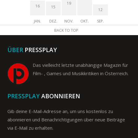
19
16
15
12
JAN.
DEZ.
NOV.
OKT.
SEP.
BACK TO TOP
ÜBER
PRESSPLAY
Das vielleicht letzte unabhängige Magazin für
Film- , Games und Musikkritiken in Österreich.
PRESSPLAY
ABONNIEREN
Gib deine E-Mail-Adresse an, um uns kostenlos zu
abonnieren und Benachrichtigungen über neue Beiträge
via E-Mail zu erhalten.