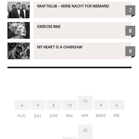
KRAFTKLUB – KEINE NACHT FÜR NIEMAND
7
EXERCISE BIKE
8
MY HEART IS A CHAINSAW
9
15
4
9
8
10
9
6
AUG.
JULI
JUNI
MAI
APR.
MÄRZ
FEB.
32