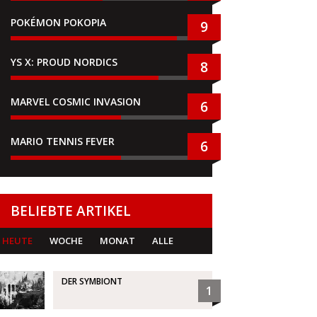
POKÉMON POKOPIA
9
YS X: PROUD NORDICS
8
MARVEL COSMIC INVASION
6
MARIO TENNIS FEVER
6
BELIEBTE ARTIKEL
HEUTE
WOCHE
MONAT
ALLE
DER SYMBIONT
1