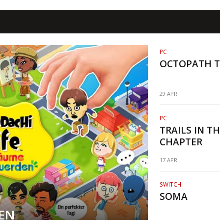
PC
OCTOPATH T
29 APR.
PC
TRAILS IN TH
CHAPTER
17 APR.
SWITCH
O
SOMA
EN