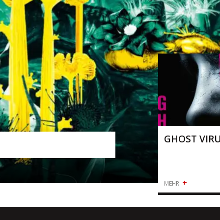
 – SECRET &
DIE GABE D
KÖNIGE
+
MEHR