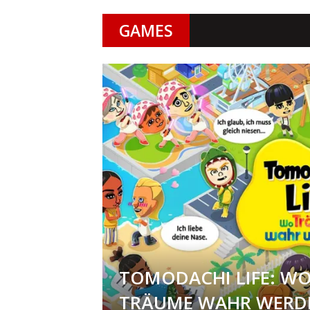
GAMES
TOMODACHI LIFE: W
TRÄUME WAHR WERD