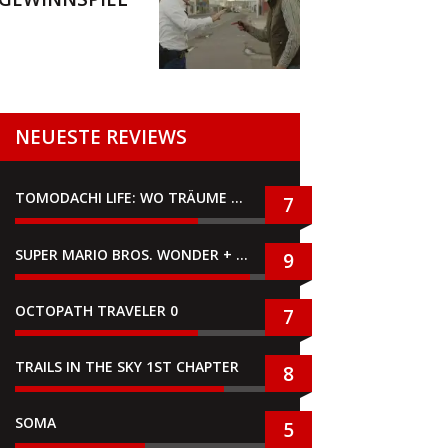
NEUESTE REVIEWS
TOMODACHI LIFE: WO TRÄUME WAHR WERDEN
7
SUPER MARIO BROS. WONDER + GEMEINSAM IM BELLABEL-PARK
9
OCTOPATH TRAVELER 0
7
TRAILS IN THE SKY 1ST CHAPTER
8
SOMA
5