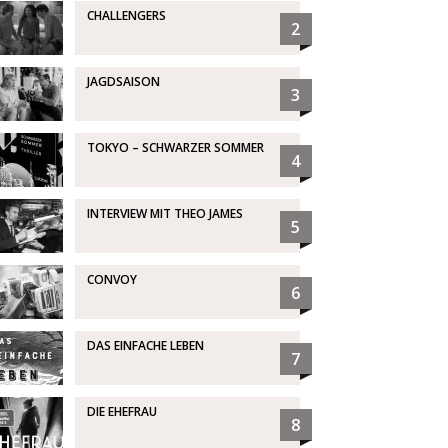
CHALLENGERS
2
JAGDSAISON
3
TOKYO – SCHWARZER SOMMER
4
INTERVIEW MIT THEO JAMES
5
CONVOY
6
DAS EINFACHE LEBEN
7
DIE EHEFRAU
8