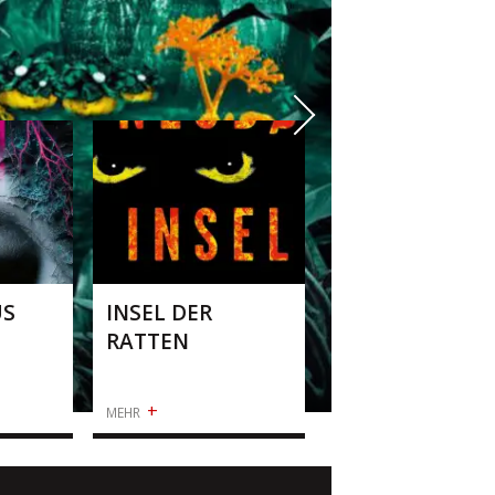
ER
DIE KLIPPE
+
MEHR