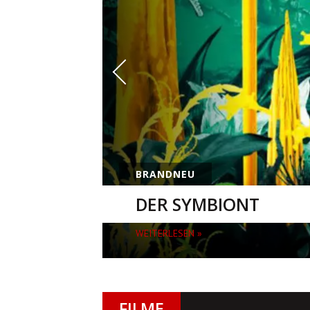
BRANDNEU
THE MINDF*CK SERIES
BLOOD
WEITERLESEN »
FILME