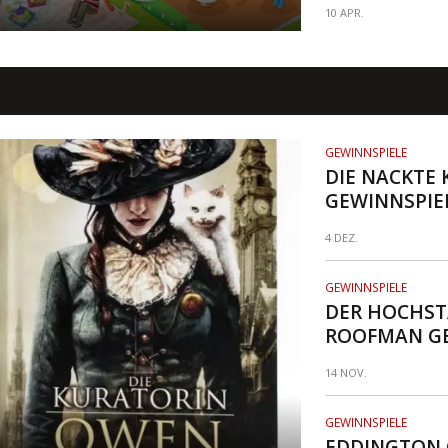
10 APR.
GEWINNSPIELE
DIE NACKTE
GEWINNSPIE
4 DEZ.
GEWINNSPIELE
DER HOCHST
ROOFMAN GE
14 NOV.
GEWINNSPIELE
EDDINGTON 