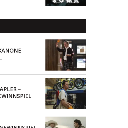
 KANONE
L
APLER –
WINNSPIEL
GEWINNSPIEL