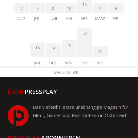
15
2
9
8
10
9
6
AUG.
JULI
JUNI
MAI
APR.
MÄRZ
FEB.
32
19
16
15
12
JAN.
DEZ.
NOV.
OKT.
SEP.
BACK TO TOP
ÜBER
PRESSPLAY
Das vielleicht letzte unabhängige Magazin für
Film- , Games und Musikkritiken in Österreich.