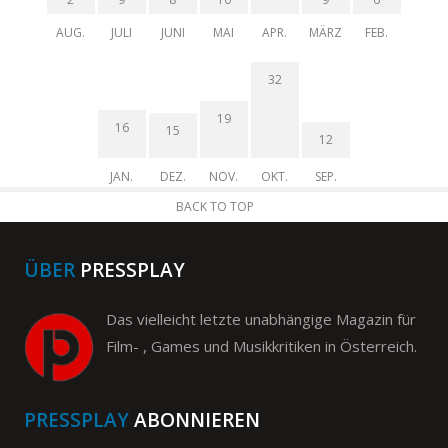
AUG.
JULI
JUNI
MAI
APR.
MÄRZ
FEB.
32
19
16
15
12
JAN.
DEZ.
NOV.
OKT.
SEP.
BACK TO TOP
ÜBER
PRESSPLAY
Das vielleicht letzte unabhängige Magazin für
Film- , Games und Musikkritiken in Österreich.
PRESSPLAY
ABONNIEREN