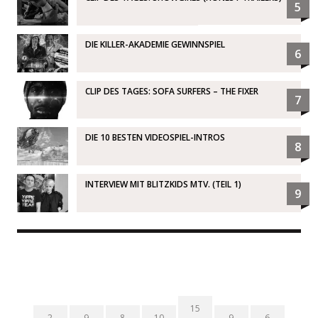
5
DIE KILLER-AKADEMIE GEWINNSPIEL
6
CLIP DES TAGES: SOFA SURFERS – THE FIXER
7
DIE 10 BESTEN VIDEOSPIEL-INTROS
8
INTERVIEW MIT BLITZKIDS MTV. (TEIL 1)
9
15
2
9
8
10
9
6