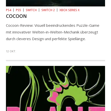
PS4
PS5
SWITCH
SWITCH 2
XBOX SERIES X
COCOON
Cocoon-Review: Visuell beeindruckendes Puzzle-Game
mit innovativer Welten-in-Welten-Mechanik überzeugt
durch cleveres Design und perfekte Spiellänge.
12 OKT.