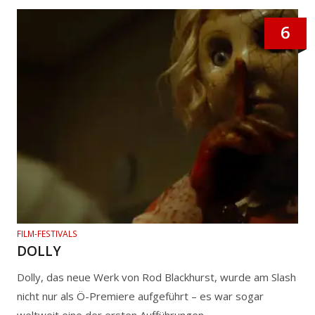
6
FILM-FESTIVALS
DOLLY
Dolly, das neue Werk von Rod Blackhurst, wurde am Slash
nicht nur als Ö-Premiere aufgeführt – es war sogar