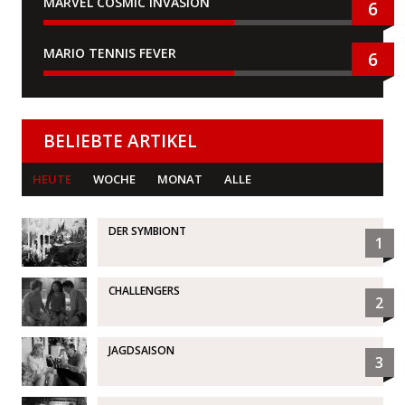
MARVEL COSMIC INVASION
6
MARIO TENNIS FEVER
6
BELIEBTE ARTIKEL
HEUTE
WOCHE
MONAT
ALLE
DER SYMBIONT
1
CHALLENGERS
2
JAGDSAISON
3