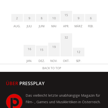
15
2
9
8
10
9
6
AUG.
JULI
JUNI
MAI
APR.
MÄRZ
FEB.
32
19
16
15
12
JAN.
DEZ.
NOV.
OKT.
SEP.
BACK TO TOP
ÜBER
PRESSPLAY
Das vielleicht letzte unabhängige Magazin für
Film- , Games und Musikkritiken in Österreich.