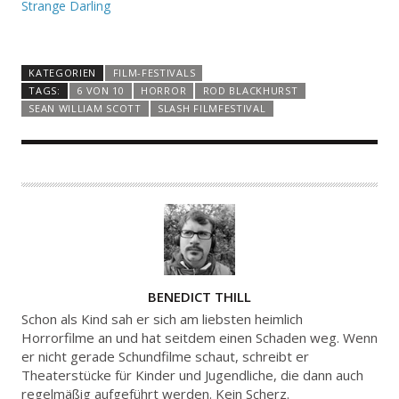
Strange Darling
KATEGORIEN
FILM-FESTIVALS
TAGS:
6 VON 10
HORROR
ROD BLACKHURST
SEAN WILLIAM SCOTT
SLASH FILMFESTIVAL
A
BENEDICT THILL
U
Schon als Kind sah er sich am liebsten heimlich
T
Horrorfilme an und hat seitdem einen Schaden weg. Wenn
er nicht gerade Schundfilme schaut, schreibt er
O
Theaterstücke für Kinder und Jugendliche, die dann auch
R
regelmäßig aufgeführt werden. Kein Scherz.