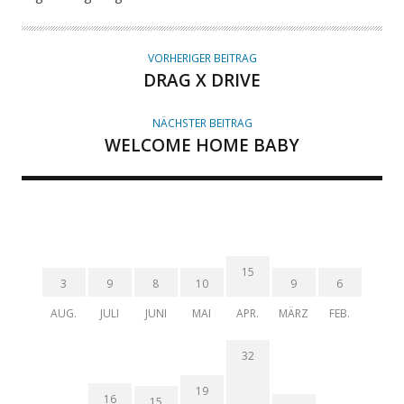
VORHERIGER BEITRAG
DRAG X DRIVE
NÄCHSTER BEITRAG
WELCOME HOME BABY
15
3
9
8
10
9
6
AUG.
JULI
JUNI
MAI
APR.
MÄRZ
FEB.
32
19
16
15