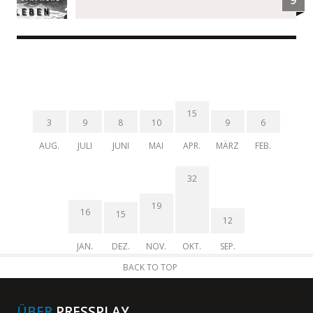
9
15
3
9
8
10
9
6
AUG.
JULI
JUNI
MAI
APR.
MÄRZ
FEB.
32
19
16
15
12
JAN.
DEZ.
NOV.
OKT.
SEP.
BACK TO TOP
ÜBER
PRESSPLAY