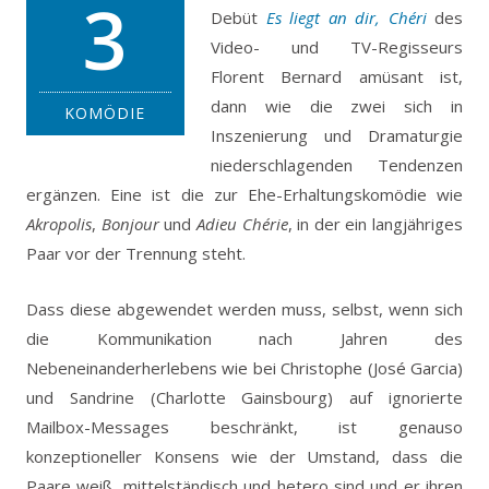
3
Debüt
Es liegt an dir, Chéri
des
Video- und TV-Regisseurs
Florent Bernard amüsant ist,
dann wie die zwei sich in
KOMÖDIE
Inszenierung und Dramaturgie
niederschlagenden Tendenzen
ergänzen.
Eine ist die zur Ehe-Erhaltungskomödie wie
Akropolis
,
Bonjour
und
Adieu Chérie
, in der ein langjähriges
Paar vor der Trennung steht.
Dass diese abgewendet werden muss, selbst, wenn sich
die Kommunikation nach Jahren des
Nebeneinanderherlebens wie bei Christophe (José Garcia)
und Sandrine (Charlotte Gainsbourg) auf ignorierte
Mailbox-Messages beschränkt, ist genauso
konzeptioneller Konsens wie der Umstand, dass die
Paare weiß, mittelständisch und hetero sind und er ihren