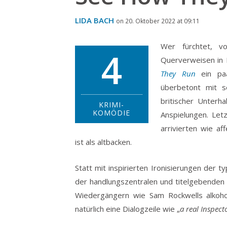
LIDA BACH
on 20. Oktober 2022 at 09:11
Wer fürchtet, vo
4
Querverweisen in 
They Run
ein paa
überbetont mit se
britischer Unterha
KRIMI-
KOMÖDIE
Anspielungen.
Letz
arrivierten wie af
ist als altbacken.
Statt mit inspirierten Ironisierungen der 
der handlungszentralen und titelgebenden 
Wiedergängern wie Sam Rockwells alkoho
natürlich eine Dialogzeile wie „
a real Inspect