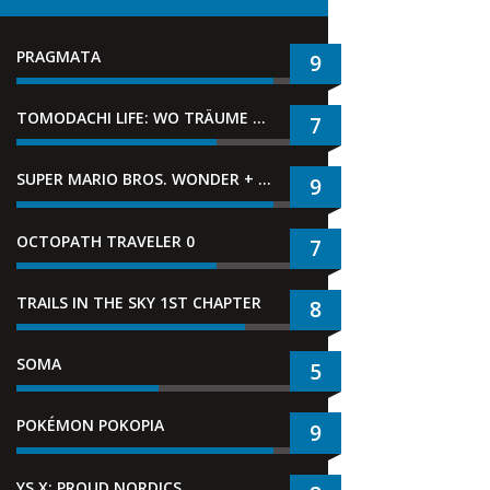
PRAGMATA
9
TOMODACHI LIFE: WO TRÄUME WAHR WERDEN
7
SUPER MARIO BROS. WONDER + GEMEINSAM IM BELLABEL-PARK
9
OCTOPATH TRAVELER 0
7
TRAILS IN THE SKY 1ST CHAPTER
8
SOMA
5
POKÉMON POKOPIA
9
YS X: PROUD NORDICS