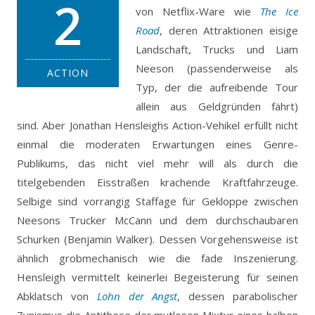
2
von Netflix-Ware wie
The Ice
Road
, deren Attraktionen eisige
Landschaft, Trucks und Liam
Neeson (passenderweise als
ACTION
Typ, der die aufreibende Tour
allein aus Geldgründen fährt)
sind.
Aber Jonathan Hensleighs Action-Vehikel erfüllt nicht
einmal die moderaten Erwartungen eines Genre-
Publikums, das nicht viel mehr will als durch die
titelgebenden Eisstraßen krachende Kraftfahrzeuge.
Selbige sind vorrangig Staffage für Gekloppe zwischen
Neesons Trucker McCann und dem durchschaubaren
Schurken (Benjamin Walker). Dessen Vorgehensweise ist
ähnlich grobmechanisch wie die fade Inszenierung.
Hensleigh vermittelt keinerlei Begeisterung für seinen
Abklatsch von
Lohn der Angst
, dessen parabolischer
Zynismus die Antithese der mutlosen Mixtur eines halben