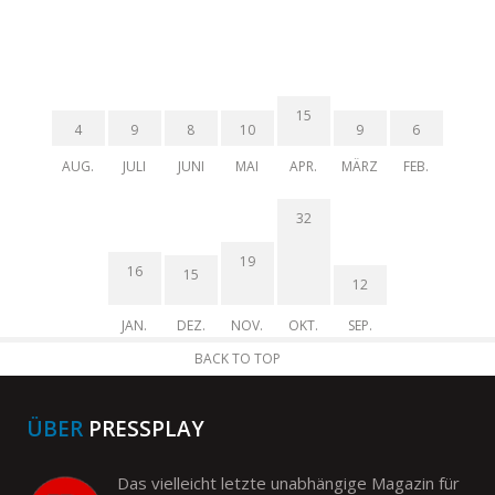
15
4
9
8
10
9
6
AUG.
JULI
JUNI
MAI
APR.
MÄRZ
FEB.
32
19
16
15
12
JAN.
DEZ.
NOV.
OKT.
SEP.
BACK TO TOP
ÜBER
PRESSPLAY
Das vielleicht letzte unabhängige Magazin für