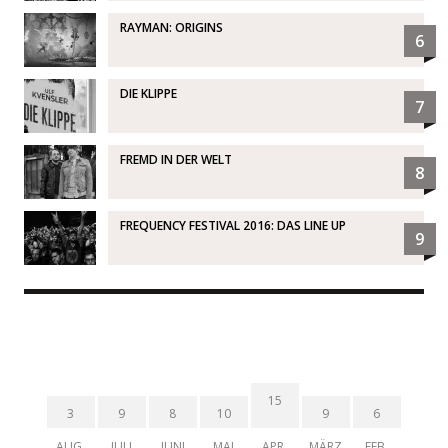
RAYMAN: ORIGINS
6
DIE KLIPPE
7
FREMD IN DER WELT
8
FREQUENCY FESTIVAL 2016: DAS LINE UP
9
15
3
9
8
10
9
6
AUG.
JULI
JUNI
MAI
APR.
MÄRZ
FEB.