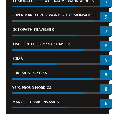
TOMODACHI LIFE: WO TRÄUME WAHR WERDEN
7
SUPER MARIO BROS. WONDER + GEMEINSAM IM BELLABEL-PARK
9
OCTOPATH TRAVELER 0
7
TRAILS IN THE SKY 1ST CHAPTER
8
SOMA
5
POKÉMON POKOPIA
9
YS X: PROUD NORDICS
8
MARVEL COSMIC INVASION
6