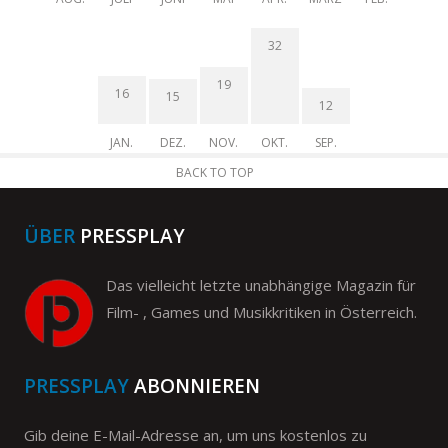
32
19
16
15
12
JAN.
DEZ.
NOV.
OKT.
SEP.
BACK TO TOP
ÜBER
PRESSPLAY
Das vielleicht letzte unabhängige Magazin für
Film- , Games und Musikkritiken in Österreich.
PRESSPLAY
ABONNIEREN
Gib deine E-Mail-Adresse an, um uns kostenlos zu