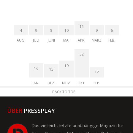
15
4
9
8
10
9
6
AUG.
JULI
JUNI
MAI
APR.
MÄRZ
FEB.
32
19
16
15
12
JAN.
DEZ.
NOV.
OKT.
SEP.
BACK TO TOP
ÜBER
PRESSPLAY
Das vielleicht letzte unabhängige Magazin für