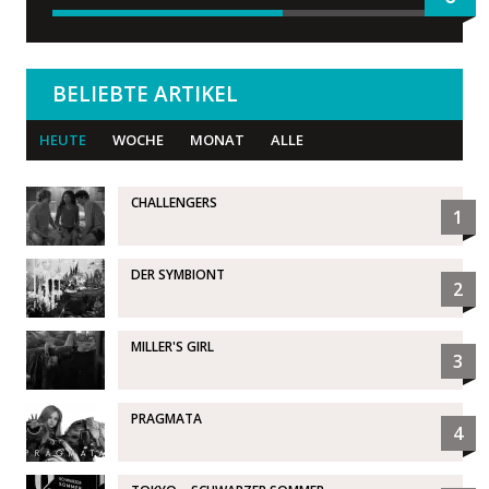
BELIEBTE ARTIKEL
HEUTE
WOCHE
MONAT
ALLE
CHALLENGERS
1
DER SYMBIONT
2
MILLER'S GIRL
3
PRAGMATA
4