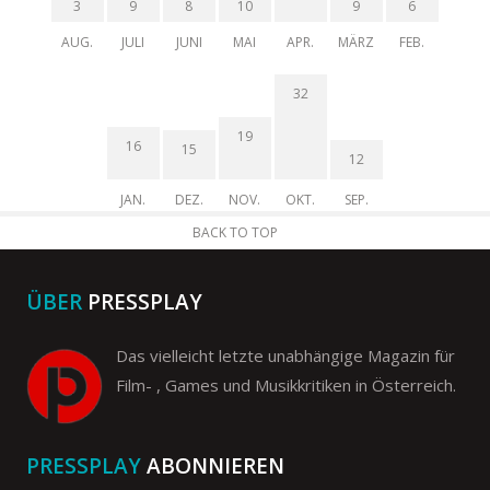
3
9
8
10
9
6
AUG.
JULI
JUNI
MAI
APR.
MÄRZ
FEB.
32
19
16
15
12
JAN.
DEZ.
NOV.
OKT.
SEP.
BACK TO TOP
ÜBER
PRESSPLAY
Das vielleicht letzte unabhängige Magazin für
Film- , Games und Musikkritiken in Österreich.
PRESSPLAY
ABONNIEREN