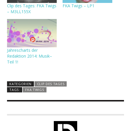
Clip des Tages: FKA Twigs
FKA Twigs – LP1
– M3LL155X
Jahrescharts der
Redaktion 2014: Musik–
Teil 1!
KATEGORIEN
CLIP DES TAGES
TAGS:
FKA TWIGS