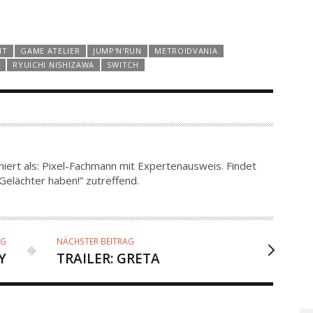
NT
GAME ATELIER
JUMP'N'RUN
METROIDVANIA
RYUICHI NISHIZAWA
SWITCH
niert als: Pixel-Fachmann mit Expertenausweis. Findet
Gelächter haben!” zutreffend.
AG
NÄCHSTER BEITRAG
Y
TRAILER: GRETA