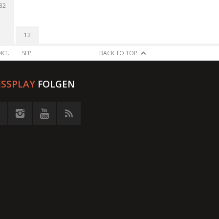
32
12
KT.
SEP.
BACK TO TOP
ESSPLAY
FOLGEN