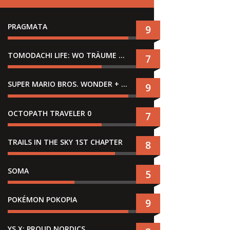
PRAGMATA
9
TOMODACHI LIFE: WO TRÄUME WAHR WERDEN
7
SUPER MARIO BROS. WONDER + GEMEINSAM IM BELLABEL-PARK
9
OCTOPATH TRAVELER 0
7
TRAILS IN THE SKY 1ST CHAPTER
8
SOMA
5
POKÉMON POKOPIA
9
YS X: PROUD NORDICS