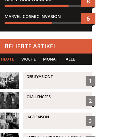
8
MARVEL COSMIC INVASION
6
BELIEBTE ARTIKEL
HEUTE
WOCHE
MONAT
ALLE
DER SYMBIONT
1
CHALLENGERS
2
JAGDSAISON
3