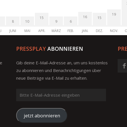
19
16
15
15
8
10
9
6
I
JUNI
MAI
APR.
MÄRZ
FEB.
JAN.
DEZ.
NOV.
O
PRESSPLAY
ABONNIEREN
PR
ge
Gib deine E-Mail-Adresse an, um uns kostenlos
zu abonnieren und Benachrichtigungen über
neue Beiträge via E-Mail zu erhalten.
Bitte
E-
Mail-
Adresse
jetzt abonnieren
eingeben