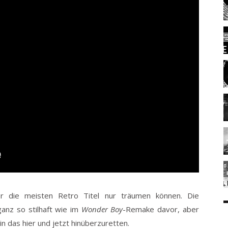
er die meisten Retro Titel nur träumen können. Die
ganz so stilhaft wie im
Wonder Boy
-Remake davor, aber
in das hier und jetzt hinüberzuretten.