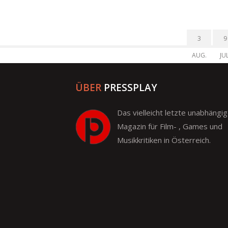
3
9
AUG.
JUL
ÜBER
PRESSPLAY
Das vielleicht letzte unabhängi
Magazin für Film- , Games und
Musikkritiken in Österreich.