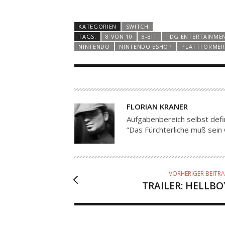
KATEGORIEN
SWITCH
TAGS:
8 VON 10
8-BIT
FDG ENTERTAINME
NINTENDO
NINTENDO ESHOP
PLATTFORMER
A
FLORIAN KRANER
U
Aufgabenbereich selbst defi
T
”Das Fürchterliche muß sein 
O
R
VORHERIGER BEITR
TRAILER: HELLBO