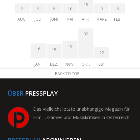
15
2
9
8
10
9
6
AUG.
JULI
JUNI
MAI
APR.
MÄRZ
FEB.
32
19
16
15
12
JAN.
DEZ.
NOV.
OKT.
SEP.
BACK TO TOP
ÜBER
PRESSPLAY
Das vielleicht letzte unabhängige Magazin für
Film- , Games und Musikkritiken in Österreich.