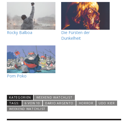
Rocky Balboa
Die Fürsten der
Dunkelheit
Pom Poko
KATEGORIEN
WEEKEND WATCHLIST
TAGS:
6 VON 10
DARIO ARGENTO
HORROR
UDO KIER
WEEKEND WATCHLIST