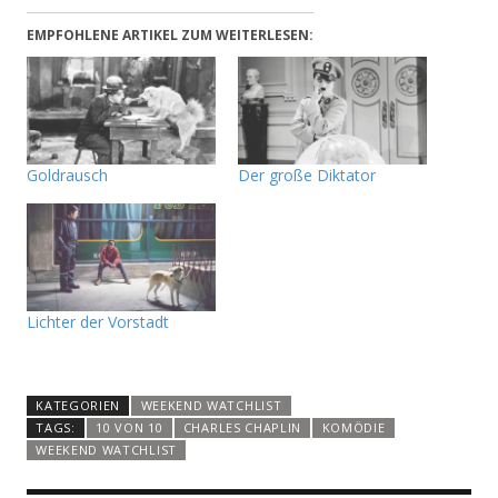
EMPFOHLENE ARTIKEL ZUM WEITERLESEN:
Goldrausch
Der große Diktator
Lichter der Vorstadt
KATEGORIEN
WEEKEND WATCHLIST
TAGS:
10 VON 10
CHARLES CHAPLIN
KOMÖDIE
WEEKEND WATCHLIST