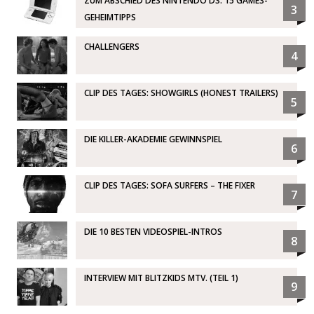
ZUM ABSCHIED DES NINTENDO DS: 15 GAMES-
3
GEHEIMTIPPS
CHALLENGERS
4
CLIP DES TAGES: SHOWGIRLS (HONEST TRAILERS)
5
DIE KILLER-AKADEMIE GEWINNSPIEL
6
CLIP DES TAGES: SOFA SURFERS – THE FIXER
7
DIE 10 BESTEN VIDEOSPIEL-INTROS
8
INTERVIEW MIT BLITZKIDS MTV. (TEIL 1)
9