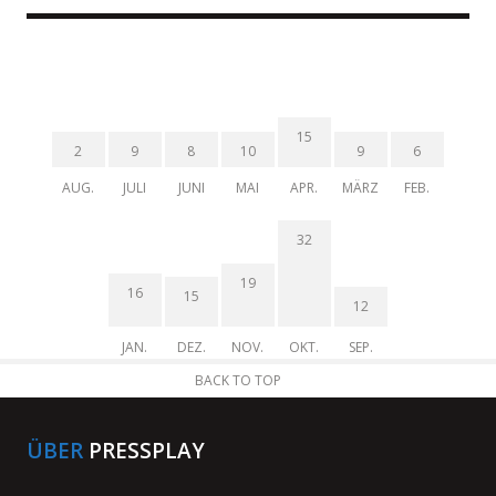
15
2
9
8
10
9
6
AUG.
JULI
JUNI
MAI
APR.
MÄRZ
FEB.
32
19
16
15
12
JAN.
DEZ.
NOV.
OKT.
SEP.
BACK TO TOP
ÜBER
PRESSPLAY