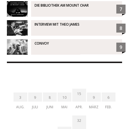
DIE BIBLIOTHEK AM MOUNT CHAR
7
INTERVIEW MIT THEO JAMES
8
CONVOY
9
15
3
9
8
10
9
6
AUG.
JULI
JUNI
MAI
APR.
MÄRZ
FEB.
32