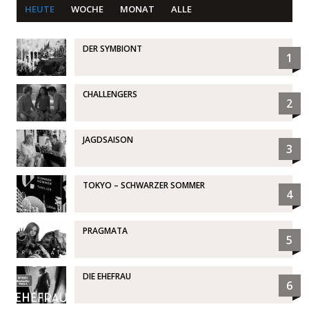
HEUTE
WOCHE
MONAT
ALLE
DER SYMBIONT
1
CHALLENGERS
2
JAGDSAISON
3
TOKYO – SCHWARZER SOMMER
4
PRAGMATA
5
DIE EHEFRAU
6