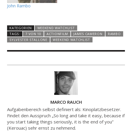
John Rambo
KATEGORIEN
WEEKEND WATCHLIST
TAGS:
7 VON 10
ACTIONFILM
JAMES CAMERON
RAMBO
SYLVESTER STALLONE
WEEKEND WATCHLIST
A
MARCO RAUCH
U
Aufgabenbereich selbst definiert als: Kinoplatzbesetzer.
T
Findet den Ausspruch „So long and take it easy, because if
you start taking things seriously, it is the end of you”
O
(Kerouac) sehr ernst zu nehmend.
R