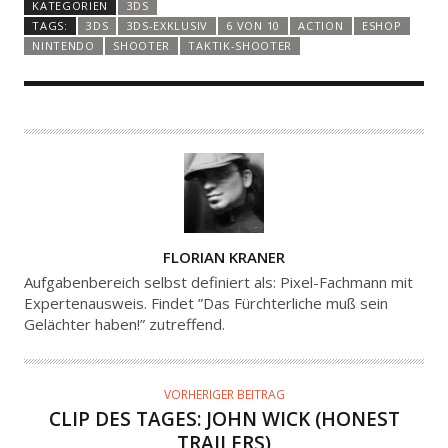
KATEGORIEN
3DS
TAGS:
3DS
3DS-EXKLUSIV
6 VON 10
ACTION
ESHOP
NINTENDO
SHOOTER
TAKTIK-SHOOTER
A
FLORIAN KRANER
U
Aufgabenbereich selbst definiert als: Pixel-Fachmann mit
T
Expertenausweis. Findet ”Das Fürchterliche muß sein
Gelächter haben!” zutreffend.
O
R
VORHERIGER BEITRAG
CLIP DES TAGES: JOHN WICK (HONEST
TRAILERS)