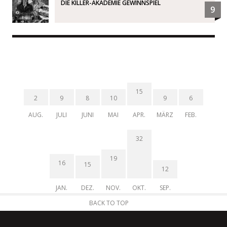
DIE KILLER-AKADEMIE GEWINNSPIEL
9
15
2
9
8
10
9
6
AUG.
JULI
JUNI
MAI
APR.
MÄRZ
FEB.
32
19
16
15
12
JAN.
DEZ.
NOV.
OKT.
SEP.
BACK TO TOP