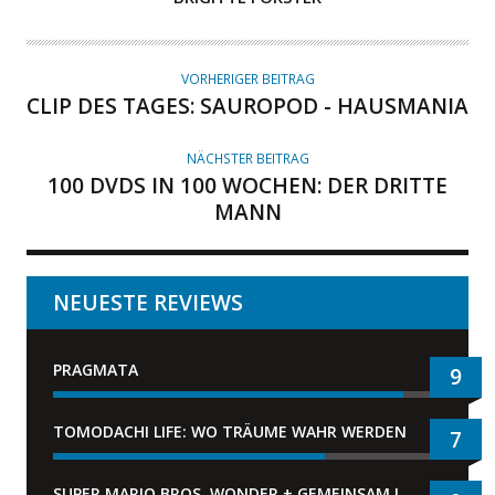
U
T
O
VORHERIGER BEITRAG
R
CLIP DES TAGES: SAUROPOD - HAUSMANIA
NÄCHSTER BEITRAG
100 DVDS IN 100 WOCHEN: DER DRITTE
MANN
NEUESTE REVIEWS
PRAGMATA
9
TOMODACHI LIFE: WO TRÄUME WAHR WERDEN
7
SUPER MARIO BROS. WONDER + GEMEINSAM IM BELLABEL-PARK