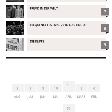
FREMD IN DER WELT
7
FREQUENCY FESTIVAL 2016: DAS LINE UP
8
DIE KLIPPE
9
15
3
9
8
10
9
6
AUG.
JULI
JUNI
MAI
APR.
MÄRZ
FEB.
32