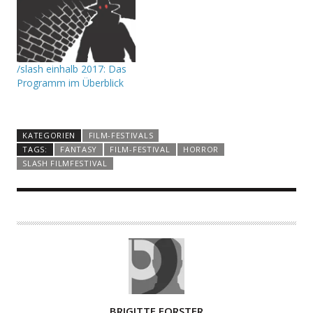
/slash einhalb 2017: Das
Programm im Überblick
KATEGORIEN
FILM-FESTIVALS
TAGS:
FANTASY
FILM-FESTIVAL
HORROR
SLASH FILMFESTIVAL
A
BRIGITTE FORSTER