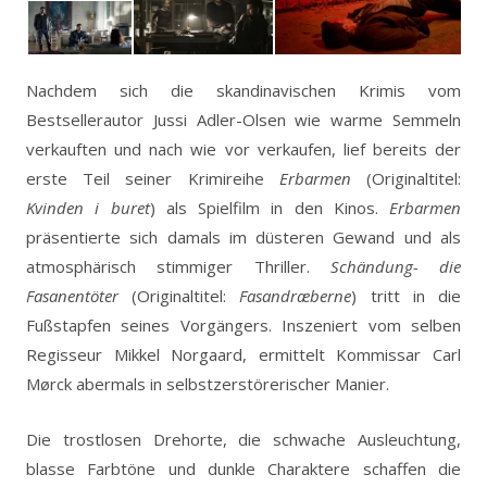
Nachdem sich die skandinavischen Krimis vom
Bestsellerautor Jussi Adler-Olsen wie warme Semmeln
verkauften und nach wie vor verkaufen, lief bereits der
erste Teil seiner Krimireihe
Erbarmen
(Originaltitel:
Kvinden i buret
) als Spielfilm in den Kinos.
Erbarmen
präsentierte sich damals im düsteren Gewand und als
atmosphärisch stimmiger Thriller.
Schändung- die
Fasanentöter
(Originaltitel:
Fasandræberne
) tritt in die
Fußstapfen seines Vorgängers. Inszeniert vom selben
Regisseur Mikkel Norgaard, ermittelt Kommissar Carl
Mørck abermals in selbstzerstörerischer Manier.
Die trostlosen Drehorte, die schwache Ausleuchtung,
blasse Farbtöne und dunkle Charaktere schaffen die