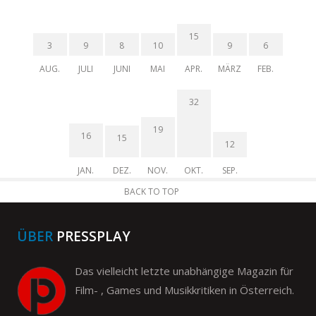
15
3
9
8
10
9
6
AUG.
JULI
JUNI
MAI
APR.
MÄRZ
FEB.
32
19
16
15
12
JAN.
DEZ.
NOV.
OKT.
SEP.
BACK TO TOP
ÜBER
PRESSPLAY
Das vielleicht letzte unabhängige Magazin für
Film- , Games und Musikkritiken in Österreich.