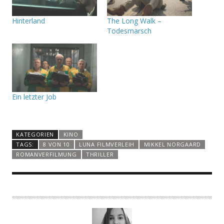
Hinterland
The Long Walk –
Todesmarsch
Ein letzter Job
KATEGORIEN
KINO
TAGS:
8 VON 10
LUNA FILMVERLEIH
MIKKEL NORGAARD
ROMANVERFILMUNG
THRILLER