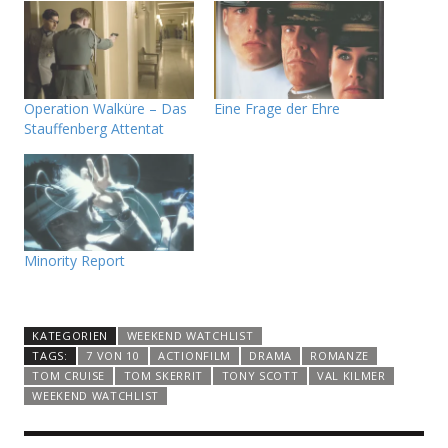
Operation Walküre – Das
Eine Frage der Ehre
Stauffenberg Attentat
Minority Report
KATEGORIEN
WEEKEND WATCHLIST
TAGS:
7 VON 10
ACTIONFILM
DRAMA
ROMANZE
TOM CRUISE
TOM SKERRIT
TONY SCOTT
VAL KILMER
WEEKEND WATCHLIST