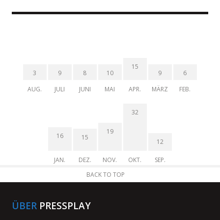
15
3
9
8
10
9
6
AUG.
JULI
JUNI
MAI
APR.
MÄRZ
FEB.
32
19
16
15
12
JAN.
DEZ.
NOV.
OKT.
SEP.
BACK TO TOP
ÜBER
PRESSPLAY