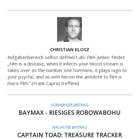
A
CHRISTIAN KLOSZ
U
Aufgabenbereich selbst definiert als: Film-Junkie. Findet
T
„Film is a disease, when it infects your blood stream is
takes over as the number one hormone, it plays Iago to
O
your psyche, and as with heroin the antidote to film is
R
more film.“ (Frank Capra) treffend.
VORHERIGER BEITRAG
BAYMAX - RIESIGES ROBOWABOHU
NÄCHSTER BEITRAG
CAPTAIN TOAD: TREASURE TRACKER