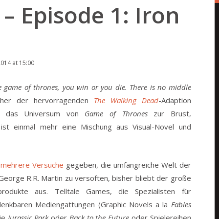
– Episode 1: Iron
014 at 15:00
 game of thrones, you win or you die. There is no middle
cher der hervorragenden
The Walking Dead
-Adaption
n das Universum von
Game of Thrones
zur Brust,
st einmal mehr eine Mischung aus Visual-Novel und
n
mehrere Versuche
gegeben, die umfangreiche Welt der
eorge R.R. Martin zu versoften, bisher bliebt der große
rodukte aus. Telltale Games, die Spezialisten für
denkbaren Mediengattungen (Graphic Novels a la
Fables
wie
Jurassic Park
oder
Back to the Future
oder Spielereihen