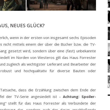
US, NEUES GLÜCK?
erlich, wenn in der ersten von insgesamt sechs Episoden
es
nicht mittels einem der über die Bücher bzw. die TV-
Gang gesetzt wird, sondern über eine (fast) unbekannte
siedelt im Norden von Westeros gilt das Haus Forrester
d zugleich als wichtigster Lieferant und Bearbeiter der
 robust und hochqualitativ für diverse Bauten oder
ie Tatsache, dass die Erzählung zwischen dem Ende der
fel der TV-Serie angesiedelt ist –
Achtung: Spoiler-
ing“ stellt für das Haus Forrester als Verbündete der
forderung dar, sondern auch der daran anschließende