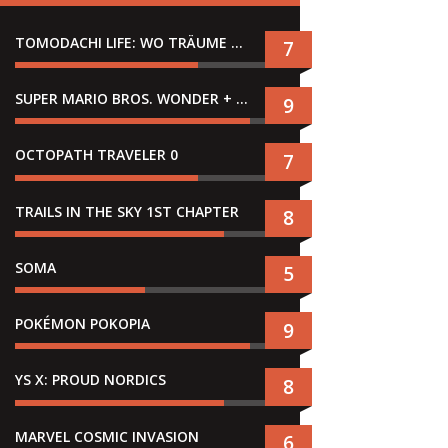
TOMODACHI LIFE: WO TRÄUME WAHR WERDEN
7
SUPER MARIO BROS. WONDER + GEMEINSAM IM BELLABEL-PARK
9
OCTOPATH TRAVELER 0
7
TRAILS IN THE SKY 1ST CHAPTER
8
SOMA
5
POKÉMON POKOPIA
9
YS X: PROUD NORDICS
8
MARVEL COSMIC INVASION
6