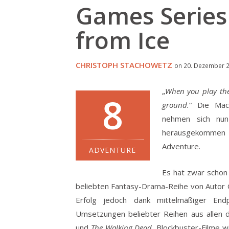
Games Series 
from Ice
CHRISTOPH STACHOWETZ
on 20. Dezember 2
„
When you play the
8
ground.
“ Die Ma
nehmen sich nu
herausgekommen i
Adventure.
ADVENTURE
Es hat zwar scho
beliebten Fantasy-Drama-Reihe von Autor G
Erfolg jedoch dank mittelmäßiger Endp
Umsetzungen beliebter Reihen aus allen 
und
The Walking Dead
, Blockbuster-Filme 