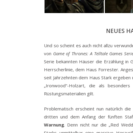
NEUES HA
Und so scheint es auch nicht allzu verwund
von
Game of Thrones: A Telltale Games Seri
Serie bekannten Häuser die Erzählung in 
Herrscherlinie, dem Haus Forrester. Ange
seit Jahrzehnten dem Haus Stark ergeben un
„Ironwood“-Holzart, die als besonders
Rüstungsmaterialien gilt.
Problematisch erscheint nun natürlich d
dritten und dem Anfang der fünften Staf
Warnung
. Denn nicht nur die „Red Wedd
Starks unmittelbar eine massive Heraus