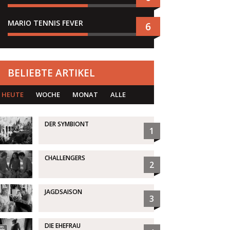
MARIO TENNIS FEVER
6
BELIEBTE ARTIKEL
HEUTE
WOCHE
MONAT
ALLE
DER SYMBIONT
1
CHALLENGERS
2
JAGDSAISON
3
DIE EHEFRAU