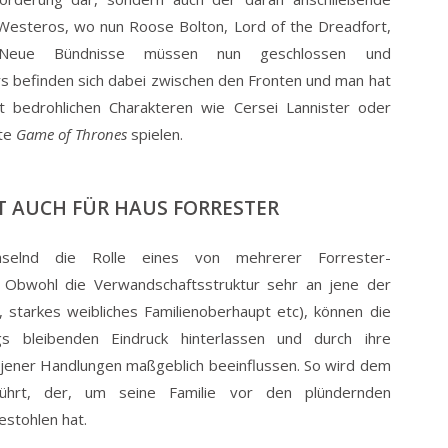
Westeros, wo nun Roose Bolton, Lord of the Dreadfort,
eue Bündnisse müssen nun geschlossen und
rs befinden sich dabei zwischen den Fronten und man hat
it bedrohlichen Charakteren wie Cersei Lannister oder
nte
Game of Thrones
spielen.
 AUCH FÜR HAUS FORRESTER
selnd die Rolle eines von mehrerer Forrester-
: Obwohl die Verwandschaftsstruktur sehr an jene der
, starkes weibliches Familienoberhaupt etc), können die
s bleibenden Eindruck hinterlassen und durch ihre
 jener Handlungen maßgeblich beeinflussen. So wird dem
eführt, der, um seine Familie vor den plündernden
estohlen hat.