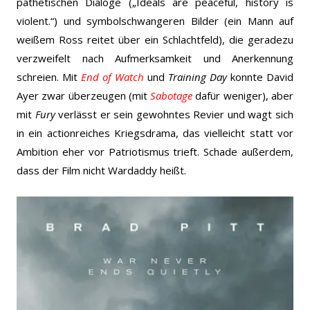
pathetischen Dialoge („Ideals are peaceful, history is
violent.“) und symbolschwangeren Bilder (ein Mann auf
weißem Ross reitet über ein Schlachtfeld), die geradezu
verzweifelt nach Aufmerksamkeit und Anerkennung
schreien. Mit
End of Watch
und
Training Day
konnte David
Ayer zwar überzeugen (mit
Sabotage
dafür weniger), aber
mit
Fury
verlässt er sein gewohntes Revier und wagt sich
in ein actionreiches Kriegsdrama, das vielleicht statt vor
Ambition eher vor Patriotismus trieft. Schade außerdem,
dass der Film nicht Wardaddy heißt.