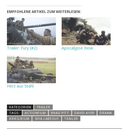
EMPFOHLENE ARTIKEL ZUM WEITERLESEN:
Trailer: Fury (#2)
Apocalypse Now
Herz aus Stahl
KATEGORIEN
TRAILER
TAGS:
ACTIONFILM
BRAD PITT
DAVID AYER
DRAMA
KRIEGSFILM
SHIA LABEOUF
TRAILER