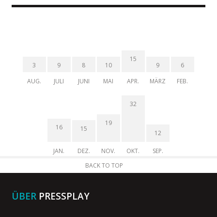
15
3
9
8
10
9
6
AUG.
JULI
JUNI
MAI
APR.
MÄRZ
FEB.
32
19
16
15
12
JAN.
DEZ.
NOV.
OKT.
SEP.
BACK TO TOP
ÜBER
PRESSPLAY