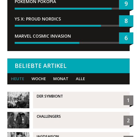
POKÉMON POKOPIA
9
YS X: PROUD NORDICS
8
MARVEL COSMIC INVASION
6
BELIEBTE ARTIKEL
HEUTE
WOCHE
MONAT
ALLE
DER SYMBIONT
1
CHALLENGERS
2
JAGDSAISON