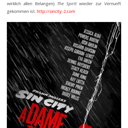
wirklich allen Belangen)
The Spirit
wieder zur Vernunft
gekommen ist.
http://sincity-2.com