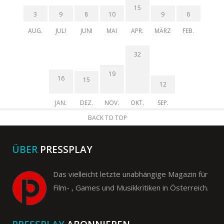
15
3
9
8
10
9
6
AUG.
JULI
JUNI
MAI
APR.
MÄRZ
FEB.
32
19
16
15
12
JAN.
DEZ.
NOV.
OKT.
SEP.
BACK TO TOP
ÜBER
PRESSPLAY
Das vielleicht letzte unabhängige Magazin für
Film- , Games und Musikkritiken in Österreich.