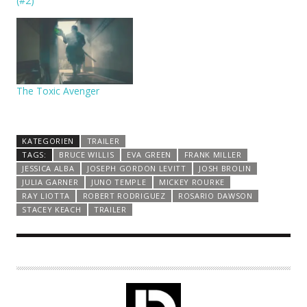
(#2)
The Toxic Avenger
KATEGORIEN
TRAILER
TAGS:
BRUCE WILLIS
EVA GREEN
FRANK MILLER
JESSICA ALBA
JOSEPH GORDON LEVITT
JOSH BROLIN
JULIA GARNER
JUNO TEMPLE
MICKEY ROURKE
RAY LIOTTA
ROBERT RODRIGUEZ
ROSARIO DAWSON
STACEY KEACH
TRAILER