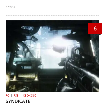
7 MÄRZ
6
PC
PS3
XBOX 360
SYNDICATE