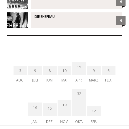
8
DIE EHEFRAU
9
15
3
9
8
10
9
6
AUG.
JULI
JUNI
MAI
APR.
MÄRZ
FEB.
32
19
16
15
12
JAN.
DEZ.
NOV.
OKT.
SEP.