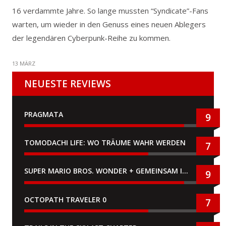
16 verdammte Jahre. So lange mussten “Syndicate”-Fans
warten, um wieder in den Genuss eines neuen Ablegers
der legendären Cyberpunk-Reihe zu kommen.
13 MÄRZ
NEUESTE REVIEWS
PRAGMATA
9
TOMODACHI LIFE: WO TRÄUME WAHR WERDEN
7
SUPER MARIO BROS. WONDER + GEMEINSAM IM BELLABEL-PARK
9
OCTOPATH TRAVELER 0
7