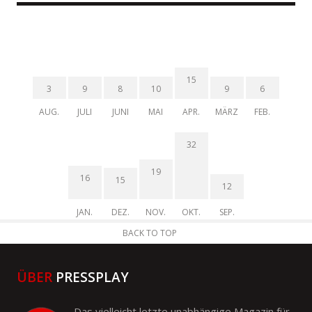
15
3
9
8
10
9
6
AUG.
JULI
JUNI
MAI
APR.
MÄRZ
FEB.
32
19
16
15
12
JAN.
DEZ.
NOV.
OKT.
SEP.
BACK TO TOP
ÜBER
PRESSPLAY
Das vielleicht letzte unabhängige Magazin für