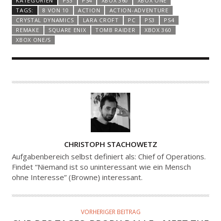
KATEGORIEN
PS3
PS4
XBOX 360
XBOX ONE
TAGS:
8 VON 10
ACTION
ACTION-ADVENTURE
CRYSTAL DYNAMICS
LARA CROFT
PC
PS3
PS4
REMAKE
SQUARE ENIX
TOMB RAIDER
XBOX 360
XBOX ONE/S
A
CHRISTOPH STACHOWETZ
U
Aufgabenbereich selbst definiert als: Chief of Operations.
T
Findet “Niemand ist so uninteressant wie ein Mensch
ohne Interesse” (Browne) interessant.
O
R
VORHERIGER BEITRAG