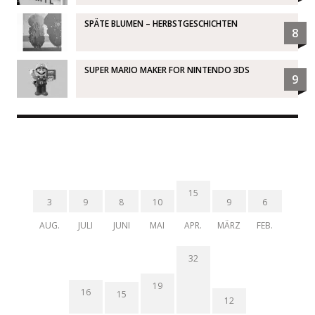
SPÄTE BLUMEN – HERBSTGESCHICHTEN
8
SUPER MARIO MAKER FOR NINTENDO 3DS
9
15
3
9
8
10
9
6
AUG.
JULI
JUNI
MAI
APR.
MÄRZ
FEB.
32
19
16
15
12