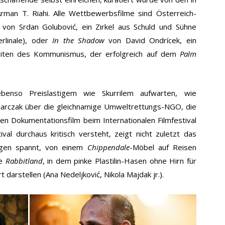
rman T. Riahi. Alle Wettbewerbsfilme sind Österreich-
von Srdan Golubović, ein Zirkel aus Schuld und Sühne
rlinale), oder
In the Shadow
von David Ondrícek, ein
seiten des Kommunismus, der erfolgreich auf dem
Palm
enso Preislastigem wie Skurrilem aufwarten, wie
arczak über die gleichnamige Umweltrettungs-NGO, die
en Dokumentationsfilm beim Internationalen Filmfestival
al durchaus kritisch versteht, zeigt nicht zuletzt das
ogen spannt, von einem
Chippendale
-Möbel auf Reisen
he
Rabbitland
, in dem pinke Plastilin-Hasen ohne Hirn für
darstellen (Ana Nedeljković, Nikola Majdak jr.).