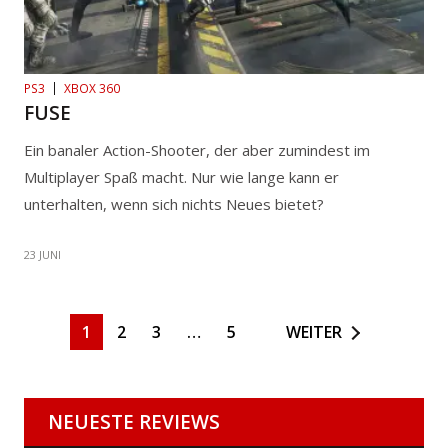
PS3
XBOX 360
FUSE
Ein banaler Action-Shooter, der aber zumindest im
Multiplayer Spaß macht. Nur wie lange kann er
unterhalten, wenn sich nichts Neues bietet?
23 JUNI
1
2
3
…
5
WEITER
NEUESTE REVIEWS