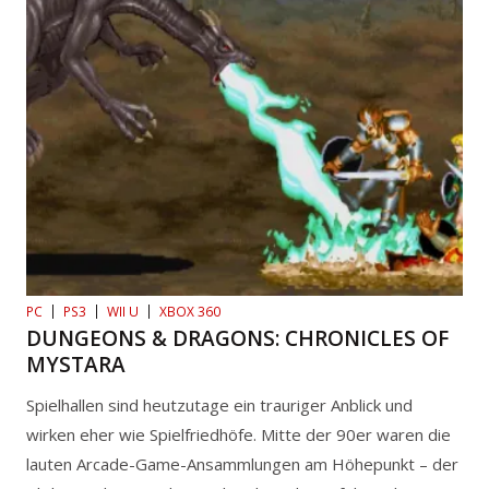
PC
PS3
WII U
XBOX 360
DUNGEONS & DRAGONS: CHRONICLES OF
MYSTARA
Spielhallen sind heutzutage ein trauriger Anblick und
wirken eher wie Spielfriedhöfe. Mitte der 90er waren die
lauten Arcade-Game-Ansammlungen am Höhepunkt – der