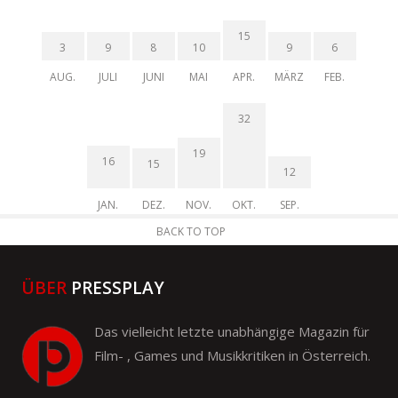
15
3
9
8
10
9
6
AUG.
JULI
JUNI
MAI
APR.
MÄRZ
FEB.
32
19
16
15
12
JAN.
DEZ.
NOV.
OKT.
SEP.
BACK TO TOP
ÜBER
PRESSPLAY
Das vielleicht letzte unabhängige Magazin für
Film- , Games und Musikkritiken in Österreich.