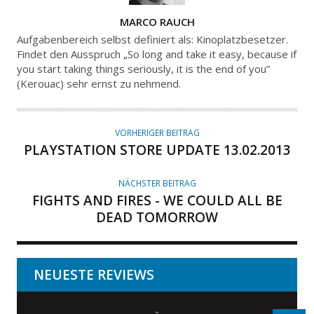
A
MARCO RAUCH
U
Aufgabenbereich selbst definiert als: Kinoplatzbesetzer.
T
Findet den Ausspruch „So long and take it easy, because if
you start taking things seriously, it is the end of you”
O
(Kerouac) sehr ernst zu nehmend.
R
VORHERIGER BEITRAG
PLAYSTATION STORE UPDATE 13.02.2013
NÄCHSTER BEITRAG
FIGHTS AND FIRES - WE COULD ALL BE
DEAD TOMORROW
NEUESTE REVIEWS