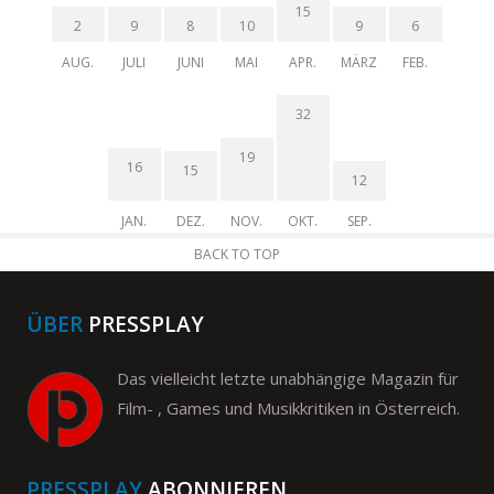
15
2
9
8
10
9
6
AUG.
JULI
JUNI
MAI
APR.
MÄRZ
FEB.
32
19
16
15
12
JAN.
DEZ.
NOV.
OKT.
SEP.
BACK TO TOP
ÜBER
PRESSPLAY
Das vielleicht letzte unabhängige Magazin für
Film- , Games und Musikkritiken in Österreich.
PRESSPLAY
ABONNIEREN