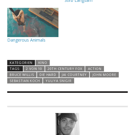
Stirb Langsam
Dangerous Animals
KATEGORIEN
KINO
TAGS:
2 VON 10
20TH CENTURY FOX
ACTION
BRUCE WILLIS
DIE HARD
JAI COURTNEY
JOHN MOORE
SEBASTIAN KOCH
YULIYA SNIGIR