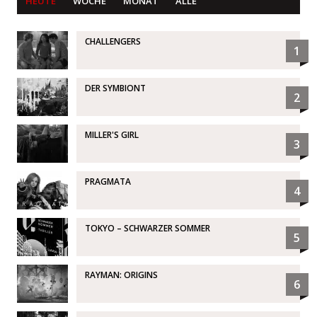
HEUTE
WOCHE
MONAT
ALLE
CHALLENGERS
1
DER SYMBIONT
2
MILLER'S GIRL
3
PRAGMATA
4
TOKYO – SCHWARZER SOMMER
5
RAYMAN: ORIGINS
6