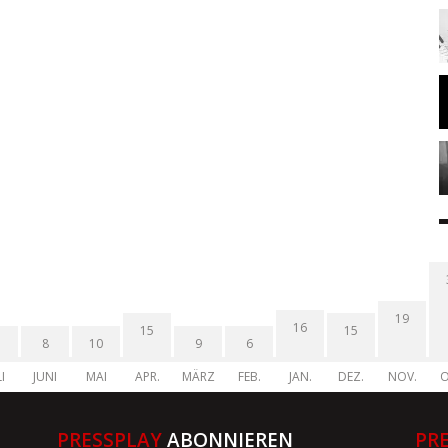
19
16
15
15
8
10
9
6
I
JUNI
MAI
APR.
MÄRZ
FEB.
JAN.
DEZ.
NOV.
O
PRESSPLAY
ABONNIEREN
PR