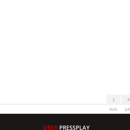
2
9
AUG.
JUL
ÜBER
PRESSPLAY