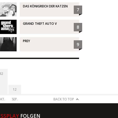
DAS KÖNIGREICH DER KATZEN
7
GRAND THEFT AUTO V
8
PREY
9
32
12
KT.
SEP.
BACK TO TOP
ESSPLAY
FOLGEN