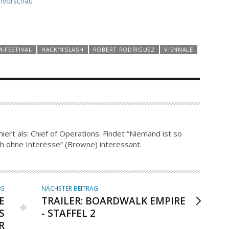
vorschau
M-FESTIVAL
HACK'N'SLASH
ROBERT RODRIGUEZ
VIENNALE
iert als: Chief of Operations. Findet “Niemand ist so
h ohne Interesse” (Browne) interessant.
AG
NÄCHSTER BEITRAG
E
TRAILER: BOARDWALK EMPIRE
S
- STAFFEL 2
R