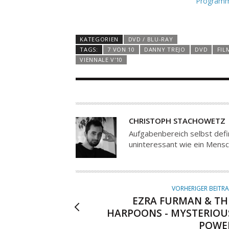
Programm
KATEGORIEN
DVD / BLU-RAY
TAGS:
7 VON 10
DANNY TREJO
DVD
FIL
VIENNALE V'10
A
CHRISTOPH STACHOWETZ
U
Aufgabenbereich selbst defin
T
uninteressant wie ein Mensc
O
R
VORHERIGER BEITR
EZRA FURMAN & TH
HARPOONS - MYSTERIOU
POWE