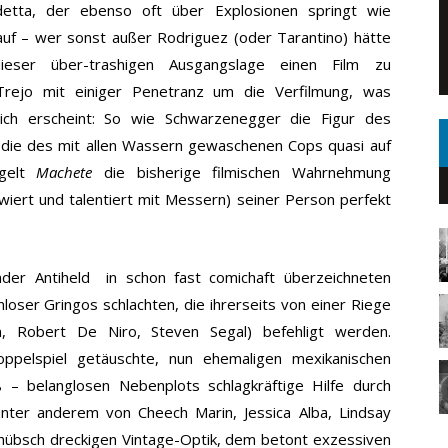
ndetta, der ebenso oft über Explosionen springt wie
rauf – wer sonst außer Rodriguez (oder Tarantino) hätte
eser über-trashigen Ausgangslage einen Film zu
Trejo mit einiger Penetranz um die Verfilmung, was
lich erscheint: So wie Schwarzenegger die Figur des
 die des mit allen Wassern gewaschenen Cops quasi auf
egelt
Machete
die bisherige filmischen Wahrnehmung
iert und talentiert mit Messern) seiner Person perfekt
nder Antiheld in schon fast comichaft überzeichneten
ser Gringos schlachten, die ihrerseits von einer Riege
n, Robert De Niro, Steven Segal) befehligt werden.
oppelspiel getäuschte, nun ehemaligen mexikanischen
– belanglosen Nebenplots schlagkräftige Hilfe durch
t unter anderem von Cheech Marin, Jessica Alba, Lindsay
 hübsch dreckigen Vintage-Optik, dem betont exzessiven