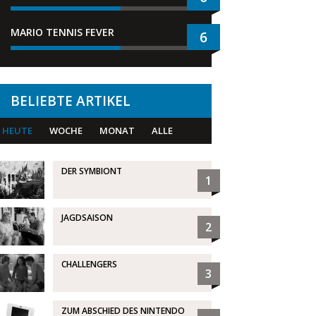
MARIO TENNIS FEVER
6
BELIEBTE ARTIKEL
HEUTE
WOCHE
MONAT
ALLE
DER SYMBIONT
1
JAGDSAISON
2
CHALLENGERS
3
ZUM ABSCHIED DES NINTENDO