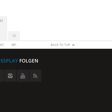
32
12
KT.
SEP.
BACK TO TOP
ESSPLAY
FOLGEN