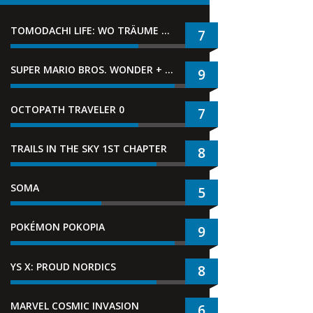
TOMODACHI LIFE: WO TRÄUME WAHR WERDEN
7
SUPER MARIO BROS. WONDER + GEMEINSAM IM BELLABEL-PARK
9
OCTOPATH TRAVELER 0
7
TRAILS IN THE SKY 1ST CHAPTER
8
SOMA
5
POKÉMON POKOPIA
9
YS X: PROUD NORDICS
8
MARVEL COSMIC INVASION
6