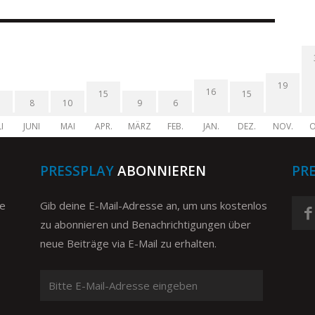
19
16
15
15
8
10
9
6
I
JUNI
MAI
APR.
MÄRZ
FEB.
JAN.
DEZ.
NOV.
O
PRESSPLAY
ABONNIEREN
PR
ge
Gib deine E-Mail-Adresse an, um uns kostenlos
zu abonnieren und Benachrichtigungen über
neue Beiträge via E-Mail zu erhalten.
Bitte
E-