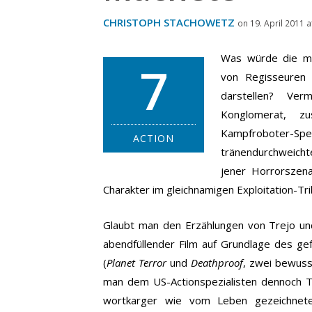
CHRISTOPH STACHOWETZ
on 19. April 2011 a
Was würde die mo
7
von Regisseuren 
darstellen?
Verm
Konglomerat, zu
Kampfroboter-Spek
ACTION
tränendurchweic
jener Horrorszena
Charakter im gleichnamigen Exploitation-Tr
Glaubt man den Erzählungen von Trejo un
abendfüllender Film auf Grundlage des ge
(
Planet Terror
und
Deathproof
, zwei bewuss
man dem US-Actionspezialisten dennoch Tr
wortkarger wie vom Leben gezeichne