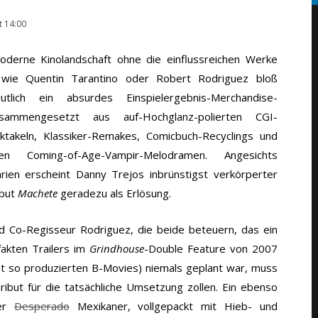
t 14:00
derne Kinolandschaft ohne die einflussreichen Werke
wie Quentin Tarantino oder Robert Rodriguez bloß
utlich ein absurdes Einspielergebnis-Merchandise-
sammengesetzt aus auf-Hochglanz-polierten CGI-
takeln, Klassiker-Remakes, Comicbuch-Recyclings und
hten Coming-of-Age-Vampir-Melodramen. Angesichts
rien erscheint Danny Trejos inbrünstigst verkörperter
ibut
Machete
geradezu als Erlösung.
d Co-Regisseur Rodriguez, die beide beteuern, das ein
fakten Trailers im
Grindhouse
-Double Feature von 2007
t so produzierten B-Movies) niemals geplant war, muss
ibut für die tatsächliche Umsetzung zollen. Ein ebenso
ter
Desperado
Mexikaner, vollgepackt mit Hieb- und