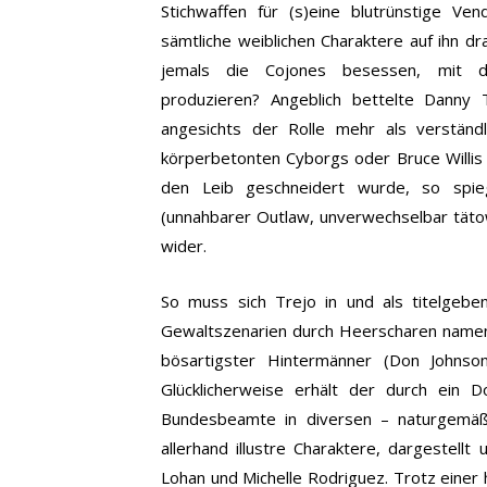
Stichwaffen für (s)eine blutrünstige Ve
sämtliche weiblichen Charaktere auf ihn d
jemals die Cojones besessen, mit di
produzieren?
Angeblich bettelte Danny 
angesichts der Rolle mehr als verständ
körperbetonten Cyborgs oder Bruce Willis
den Leib geschneidert wurde, so spi
(unnahbarer Outlaw, unverwechselbar tätow
wider.
So muss sich Trejo in und als titelgebe
Gewaltszenarien durch Heerscharen namenlo
bösartigster Hintermänner (Don Johnso
Glücklicherweise erhält der durch ein D
Bundesbeamte in diversen – naturgemäß 
allerhand illustre Charaktere, dargestell
Lohan und Michelle Rodriguez.
Trotz einer