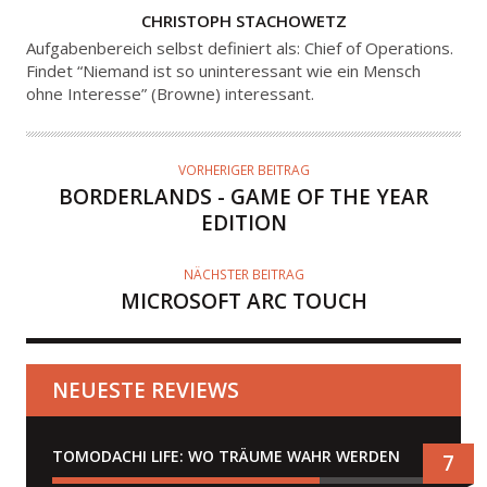
A
CHRISTOPH STACHOWETZ
U
Aufgabenbereich selbst definiert als: Chief of Operations.
T
Findet “Niemand ist so uninteressant wie ein Mensch
ohne Interesse” (Browne) interessant.
O
R
VORHERIGER BEITRAG
BORDERLANDS - GAME OF THE YEAR
EDITION
NÄCHSTER BEITRAG
MICROSOFT ARC TOUCH
NEUESTE REVIEWS
TOMODACHI LIFE: WO TRÄUME WAHR WERDEN
7