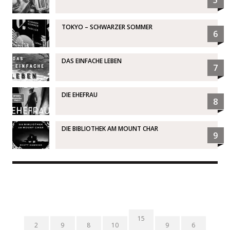
TOKYO – SCHWARZER SOMMER
6
DAS EINFACHE LEBEN
7
DIE EHEFRAU
8
DIE BIBLIOTHEK AM MOUNT CHAR
9
15
2
9
8
10
9
6