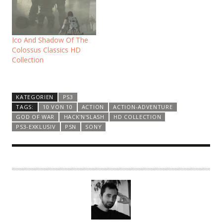
Ico And Shadow Of The
Colossus Classics HD
Collection
KATEGORIEN
PS3
TAGS:
10 VON 10
ACTION
ACTION-ADVENTURE
GOD OF WAR
HACK'N'SLASH
HD COLLECTION
PS3-EXKLUSIV
PSN
SONY