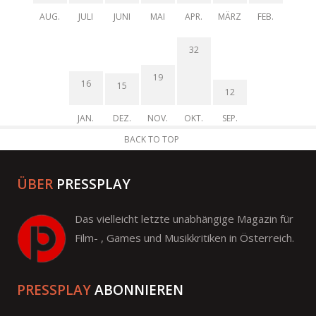
AUG.
JULI
JUNI
MAI
APR.
MÄRZ
FEB.
32
19
16
15
12
JAN.
DEZ.
NOV.
OKT.
SEP.
BACK TO TOP
ÜBER
PRESSPLAY
Das vielleicht letzte unabhängige Magazin für
Film- , Games und Musikkritiken in Österreich.
PRESSPLAY
ABONNIEREN