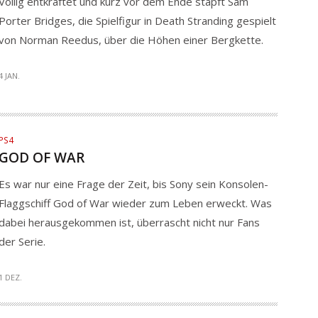
Völlig entkräftet und kurz vor dem Ende stapft Sam
Porter Bridges, die Spielfigur in Death Stranding gespielt
von Norman Reedus, über die Höhen einer Bergkette.
4 JAN.
PS4
GOD OF WAR
Es war nur eine Frage der Zeit, bis Sony sein Konsolen-
Flaggschiff God of War wieder zum Leben erweckt. Was
dabei herausgekommen ist, überrascht nicht nur Fans
der Serie.
1 DEZ.