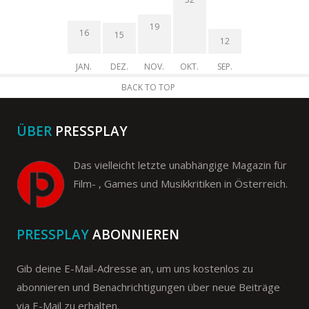
19
16
15
12
JAN.
DEZ.
NOV.
OKT.
SEP.
BACK TO TOP
ÜBER
PRESSPLAY
Das vielleicht letzte unabhängige Magazin für
Film- , Games und Musikkritiken in Österreich.
PRESSPLAY
ABONNIEREN
Gib deine E-Mail-Adresse an, um uns kostenlos zu
abonnieren und Benachrichtigungen über neue Beiträge
via E-Mail zu erhalten.