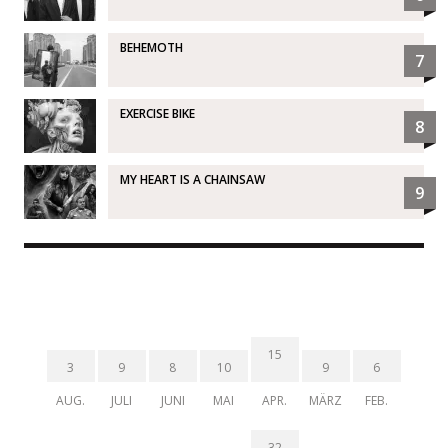
BEHEMOTH
7
EXERCISE BIKE
8
MY HEART IS A CHAINSAW
9
15
3
9
8
10
9
6
AUG.
JULI
JUNI
MAI
APR.
MÄRZ
FEB.
32