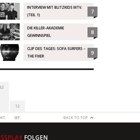
INTERVIEW MIT BLITZKIDS MTV.
7
(TEIL 1)
DIE KILLER-AKADEMIE
8
GEWINNSPIEL
CLIP DES TAGES: SOFA SURFERS –
9
THE FIXER
32
12
KT.
SEP.
BACK TO TOP
ESSPLAY
FOLGEN