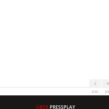
2
9
AUG.
JUL
ÜBER
PRESSPLAY