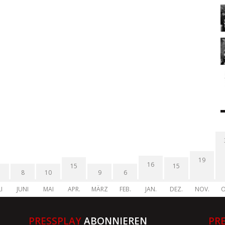
19
16
15
15
8
10
9
6
I
JUNI
MAI
APR.
MÄRZ
FEB.
JAN.
DEZ.
NOV.
O
PRESSPLAY
ABONNIEREN
PR